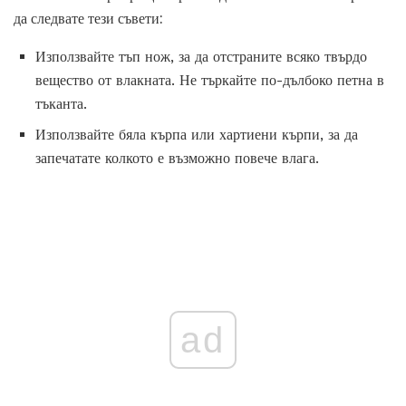
да следвате тези съвети:
Използвайте тъп нож, за да отстраните всяко твърдо
вещество от влакната. Не търкайте по-дълбоко петна в
тъканта.
Използвайте бяла кърпа или хартиени кърпи, за да
запечатате колкото е възможно повече влага.
ad