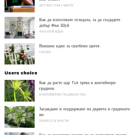
ДЕТСКИ СТАИ СЪВЕТИ
Как да използвате огледала, за да създадете
добър Фън Шуй
ФЪН ШУЙ ИДЕИ
Външни идеи за сватбени цветя
СВАТБИ
Users choice
Как да расте цар Tut трева в контейнери
градини
КОНТЕЙНЕРНО ГРАДИНАРСТВО
Засаждане и поддържане на дървета в градината
ви
ДЪРВЕТА И ХРАСТИ
Как да получите децата си да почистват стаите