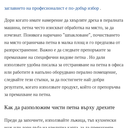
заглавието на професионалист е по-добър избор
.
Дори когато имате намерение да хвърляте дреха в пералната
машина, петна често изискват обработка на място, за да
изчезнат. Понякога наричано "шпакловане", почистването
на място ограничава петна в малка площ и го предпазва от
разпространение. Важно е да следвате препоръките за
премахване на специфични видове петна . Но дали
използвате удобна писалка за отстраняване на петна в офиса
или работите в напълно оборудвано перално помещение,
следвайте тези стъпки, за да постигнете най-добри
резултати, когато използвате продукт, който се препоръчва
за премахване на петна.
Как да разположим чисти петна върху дрехите
Преди да започнете, използвайте лъжица, тъп кухненски
нож или дори ръба на кредитна карта, за да премахнете