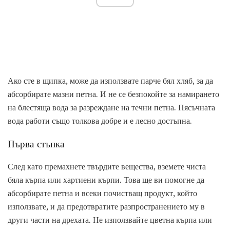
Ако сте в щипка, може да използвате парче бял хляб, за да
абсорбирате мазни петна. И не се безпокойте за намирането
на блестяща вода за разреждане на течни петна. Пясъчната
вода работи също толкова добре и е лесно достъпна.
Първа стъпка
След като премахнете твърдите вещества, вземете чиста
бяла кърпа или хартиени кърпи. Това ще ви помогне да
абсорбирате петна и всеки почистващ продукт, който
използвате, и да предотвратите разпространението му в
други части на дрехата. Не използвайте цветна кърпа или