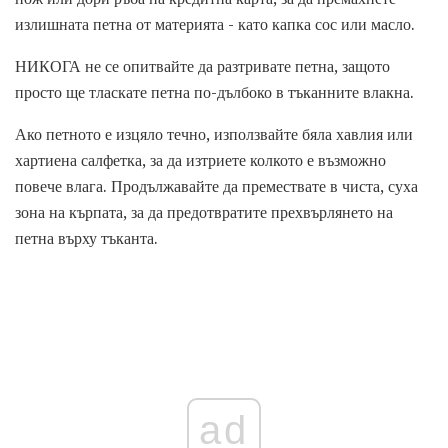
излишната петна от материята - като капка сос или масло.
НИКОГА не се опитвайте да разтривате петна, защото
просто ще тласкате петна по-дълбоко в тъканните влакна.
Ако петното е изцяло течно, използвайте бяла хавлия или
хартиена салфетка, за да изтриете колкото е възможно
повече влага. Продължавайте да премествате в чиста, суха
зона на кърпата, за да предотвратите прехвърлянето на
петна върху тъканта.
ad