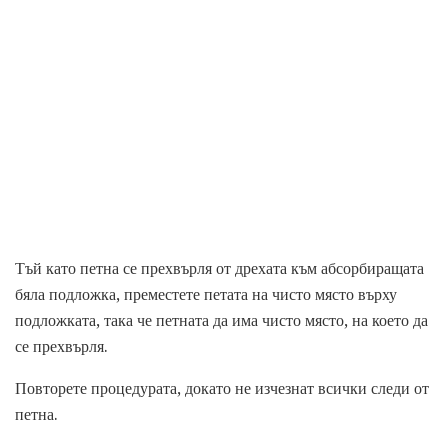
Тъй като петна се прехвърля от дрехата към абсорбиращата
бяла подложка, преместете петата на чисто място върху
подложката, така че петната да има чисто място, на което да
се прехвърля.
Повторете процедурата, докато не изчезнат всички следи от
петна.