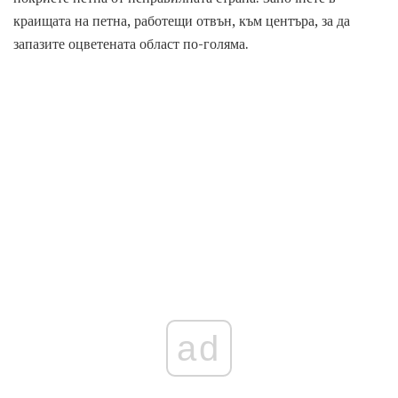
краищата на петна, работещи отвън, към центъра, за да
запазите оцветената област по-голяма.
ad