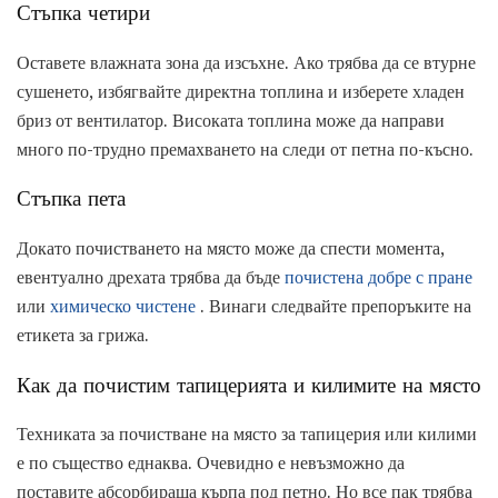
Стъпка четири
Оставете влажната зона да изсъхне. Ако трябва да се втурне
сушенето, избягвайте директна топлина и изберете хладен
бриз от вентилатор. Високата топлина може да направи
много по-трудно премахването на следи от петна по-късно.
Стъпка пета
Докато почистването на място може да спести момента,
евентуално дрехата трябва да бъде
почистена добре с пране
или
химическо чистене
. Винаги следвайте препоръките на
етикета за грижа.
Как да почистим тапицерията и килимите на място
Техниката за почистване на място за тапицерия или килими
е по същество еднаква. Очевидно е невъзможно да
поставите абсорбираща кърпа под петно. Но все пак трябва