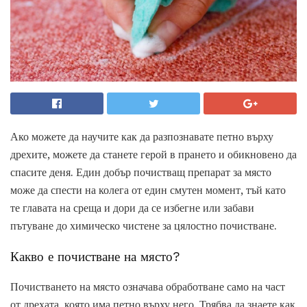
Ако можете да научите как да разпознавате петно ​​върху
дрехите, можете да станете герой в прането и обикновено да
спасите деня. Един добър почистващ препарат за място
може да спести на колега от един смутен момент, тъй като
те главата на среща и дори да се избегне или забави
пътуване до химическо чистене за цялостно почистване.
Какво е почистване на място?
Почистването на място означава обработване само на част
от дрехата, която има петно ​​върху него. Трябва да знаете как