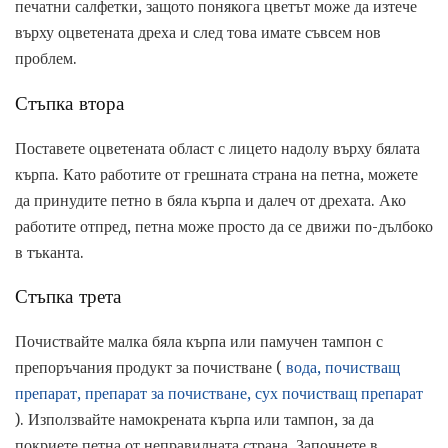
печатни салфетки, защото понякога цветът може да изтече
върху оцветената дреха и след това имате съвсем нов
проблем.
Стъпка втора
Поставете оцветената област с лицето надолу върху бялата
кърпа. Като работите от грешната страна на петна, можете
да принудите петно ​​в бяла кърпа и далеч от дрехата. Ако
работите отпред, петна може просто да се движи по-дълбоко
в тъканта.
Стъпка трета
Почиствайте малка бяла кърпа или памучен тампон с
препоръчания продукт за почистване (
вода, почистващ
препарат, препарат за почистване, сух почистващ препарат
). Използвайте намокрената кърпа или тампон, за да
покриете петна от неправилната страна. Започнете в