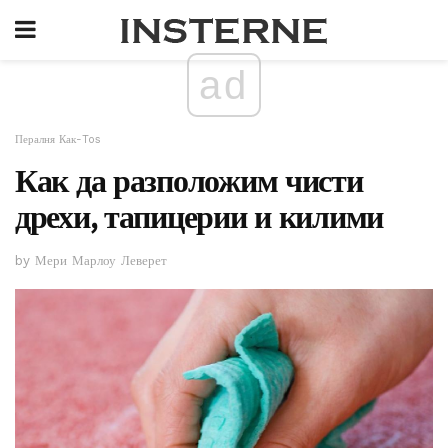
ad
Пералня Как-Tos
Как да разположим чисти
дрехи, тапицерии и килими
by Мери Марлоу Леверет