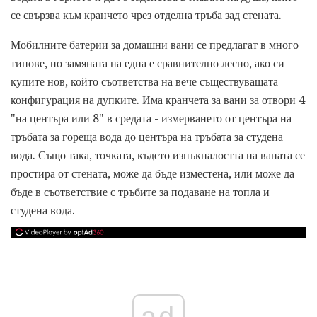
се свързва към кранчето чрез отделна тръба зад стената.
Мобилните батерии за домашни вани се предлагат в много
типове, но замяната на една е сравнително лесно, ако си
купите нов, който съответства на вече съществуващата
конфигурация на дупките. Има кранчета за вани за отвори 4
"на центъра или 8" в средата - измерването от центъра на
тръбата за гореща вода до центъра на тръбата за студена
вода. Също така, точката, където изпъкналостта на ваната се
простира от стената, може да бъде изместена, или може да
бъде в съответствие с тръбите за подаване на топла и
студена вода.