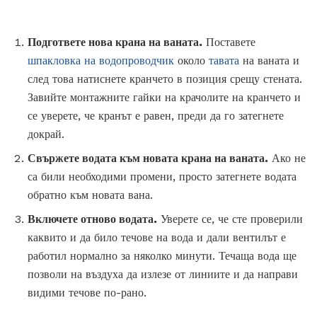
Подгответе нова крана на ваната.
Поставете
шпакловка на водопроводчик
около
тавата
на ваната и
след това натиснете кранчето в позиция срещу стената.
Завийте монтажните гайки на крачолите на кранчето и
се уверете, че кранът е равен, преди да го затегнете
докрай.
Свържете водата към новата крана на ваната.
Ако не
са били необходими промени, просто затегнете водата
обратно към новата вана.
Включете отново водата.
Уверете се, че сте проверили
каквито и да било течове на вода и дали вентилът е
работил нормално за няколко минути. Течаща вода ще
позволи на въздуха да излезе от линиите и да направи
видими течове по-рано.