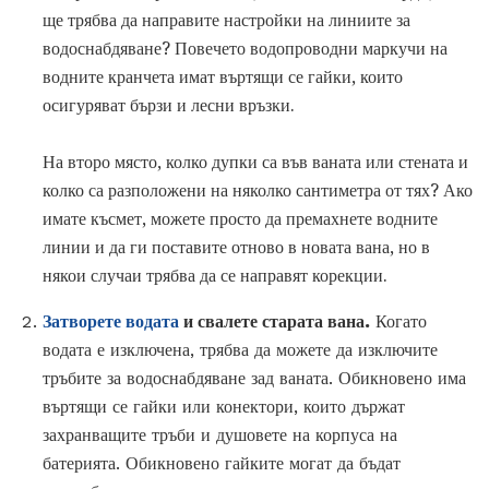
ще трябва да направите настройки на линиите за
водоснабдяване? Повечето водопроводни маркучи на
водните кранчета имат въртящи се гайки, които
осигуряват бързи и лесни връзки.
На второ място, колко дупки са във ваната или стената и
колко са разположени на няколко сантиметра от тях? Ако
имате късмет, можете просто да премахнете водните
линии и да ги поставите отново в новата вана, но в
някои случаи трябва да се направят корекции.
Затворете водата
и свалете старата вана.
Когато
водата е изключена, трябва да можете да изключите
тръбите за водоснабдяване зад ваната. Обикновено има
въртящи се гайки или конектори, които държат
захранващите тръби и душовете на корпуса на
батерията. Обикновено гайките могат да бъдат