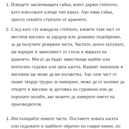
Извадете заключващата гайка, която държи стеблото,
като използвате клещи тип канал. Ако няма гайка,
просто отвийте стъблото от кранчето.
След като сте извадили стеблото, вземете тази част от
местния магазин за хардуер или домашно подобрение,
за да получите резервни части. Частите, които купувате,
ще варират в зависимост от стила и марката на
кранчето. Могат да бъдат заместващи шайби или
вентилни седалки или цяла касета. Вашият чиновник в
магазина ще може да ви посъветва. Ако тази част се
окаже твърде трудна за намиране, може да се наложи да
отидете в магазин за доставка на суровини или да
поръчате онлайн, ако можете да намерите името на
производителя.
Инсталирайте новите части. Поставете новата касета
или седалките и шайбите обратно по същия начин, по