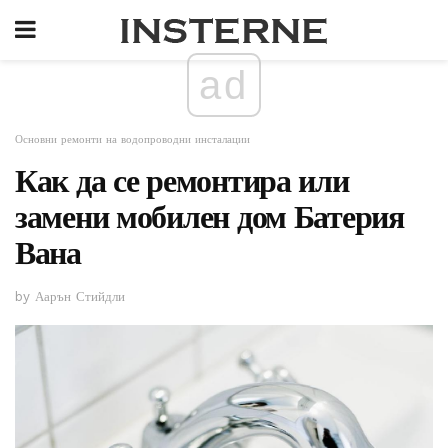
ad
Основни ремонти на водопроводни инсталации
Как да се ремонтира или
замени мобилен дом Батерия
Вана
by Аарън Стийдли