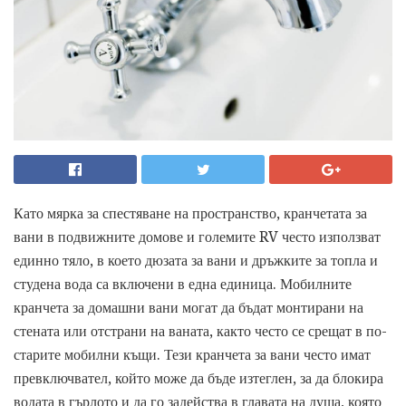
Като мярка за спестяване на пространство, кранчетата за
вани в подвижните домове и големите RV често използват
единно тяло, в което дюзата за вани и дръжките за топла и
студена вода са включени в една единица. Мобилните
кранчета за домашни вани могат да бъдат монтирани на
стената или отстрани на ваната, както често се срещат в по-
старите мобилни къщи. Тези кранчета за вани често имат
превключвател, който може да бъде изтеглен, за да блокира
водата в гърлото и да го задейства в главата на душа, която