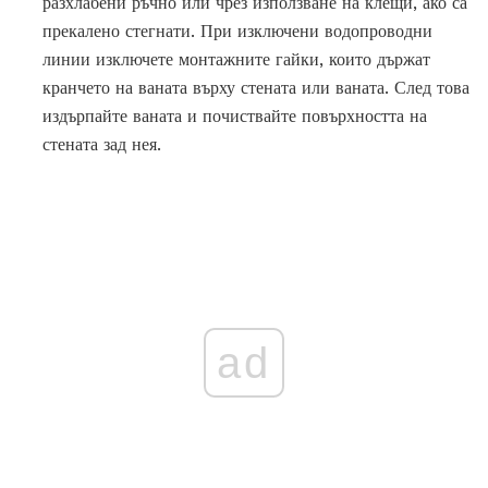
разхлабени ръчно или чрез използване на клещи, ако са
прекалено стегнати. При изключени водопроводни
линии изключете монтажните гайки, които държат
кранчето на ваната върху стената или ваната. След това
издърпайте ваната и почиствайте повърхността на
стената зад нея.
ad