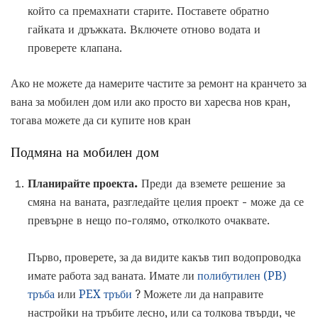
който са премахнати старите. Поставете обратно
гайката и дръжката. Включете отново водата и
проверете клапана.
Ако не можете да намерите частите за ремонт на кранчето за
вана за мобилен дом или ако просто ви харесва нов кран,
тогава можете да си купите нов кран
Подмяна на мобилен дом
Планирайте проекта.
Преди да вземете решение за
смяна на ваната, разгледайте целия проект - може да се
превърне в нещо по-голямо, отколкото очаквате.
Първо, проверете, за да видите какъв тип водопроводка
имате работа зад ваната. Имате ли
полибутилен (PB)
тръба
или
PEX тръби
? Можете ли да направите
настройки на тръбите лесно, или са толкова твърди, че