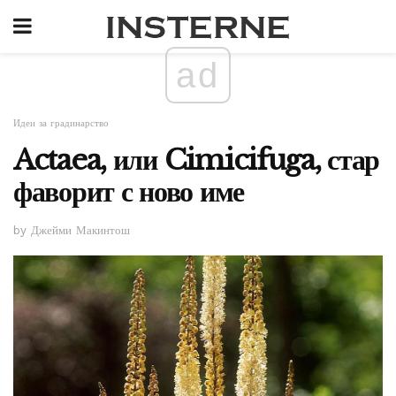
ad
Идеи за градинарство
Actaea, или Cimicifuga, стар
фаворит с ново име
by Джейми Макинтош