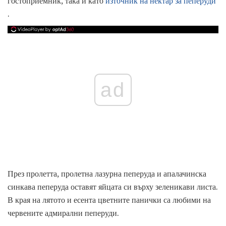
гостоприемник, така и като
източник на нектар за пеперуди
.
ad
През пролетта, пролетна лазурна пеперуда и апалачинска
синкава пеперуда оставят яйцата си върху зеленикави листа.
В края на лятото и есента цветните панички са любими на
червените адмирални пеперуди.