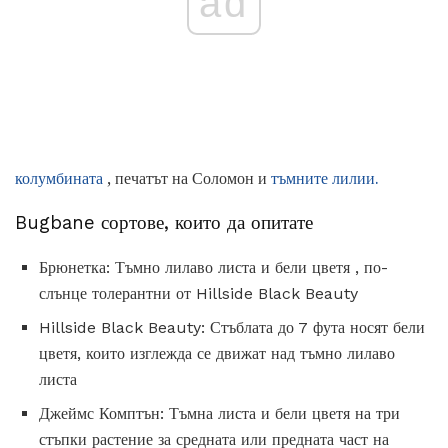
ad
колумбината
, печатът на Соломон и
тъмните лилии.
Bugbane сортове, които да опитате
Брюнетка: Тъмно лилаво листа и бели цветя , по-
слънце толерантни от Hillside Black Beauty
Hillside Black Beauty: Стъблата до 7 фута носят бели
цветя, които изглежда се движат над тъмно лилаво
листа
Джеймс Комптън: Тъмна листа и бели цветя на три
стъпки растение за средната или предната част на