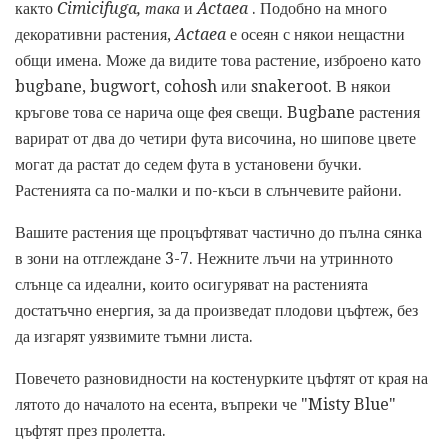
както
Cimicifuga, така
и
Actaea
. Подобно на много
декоративни растения,
Actaea
е осеян с някои нещастни
общи имена. Може да видите това растение, изброено като
bugbane, bugwort, cohosh или snakeroot. В някои
кръгове това се нарича още фея свещи. Bugbane растения
варират от два до четири фута височина, но шипове цвете
могат да растат до седем фута в установени бучки.
Растенията са по-малки и по-къси в слънчевите райони.
Вашите растения ще процъфтяват частично до пълна сянка
в зони на отглеждане 3-7. Нежните лъчи на утринното
слънце са идеални, които осигуряват на растенията
достатъчно енергия, за да произведат плодови цъфтеж, без
да изгарят уязвимите тъмни листа.
Повечето разновидности на костенурките цъфтят от края на
лятото до началото на есента, въпреки че "Misty Blue"
цъфтят през пролетта.