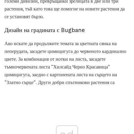
големи дивизии, превръщайки зрелицата в две или три
растения, тъй като това ще помогне на новите растения да
се установят бързо.
Дизайн на градината с Bugbane
Ако искате да продължите темата за цветната сянка на
пеперудата, засадете цимицигуга до червеното кардинално
цвете. За комбинация от нотки на листа, засадете
тъмночервената листа "Хилсайд Черно Красавица"
цимицигуга, заедно с картонената листа на сърцето на
"Златно сърце". Други добри спътникови растения са