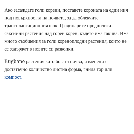
Ако засаждате голи корени, поставете короната на един инч
под повърхността на почвата, за да облекчите
трансплантационния шок. Градинарите предпочитат
саксийни растения над горен корен, където има такива. Има
много съобщения за голи кореноплодни растения, които не
се задържат в новите си разкопки.
Bugbane растения като богата почва, изменени с
достатъчно количество листна форма, гнила тор или
компост.