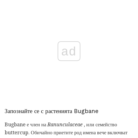
ad
Запознайте се с растенията Bugbane
Bugbane е член на
Ranunculaceae
, или семейство
buttercup. Обичайно приетите род имена вече включват