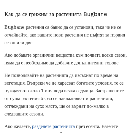
Как да се грижим за растенията Bugbane
Bugbane растения са бавно да се установи, така че не се
отчайвайте, ако вашите нови растения не цъфтят за първия
сезон или две.
Ако добавяте органични вещества към почвата всеки сезон,
няма да е необходимо да добавяте допълнителни торове.
Не позволявайте на растенията да изсъхнат по време на
вегетация. Въпреки че не харесват богатите условия, те се
нуждаят от около 1 инч вода всяка седмица. Застрашените
от суша растения бързо се навлажняват и растенията,
отглеждани на сухо място, ще се върнат по-малко в
следващите сезони.
Ако желаете,
разделете растенията
през есента. Вземете