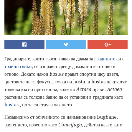
Градинарите, които търсят някаква драма за
градините
си с
трайни сянки,
се изправят срещу домакините отново и
отново. Докато някои hostas правят спортни шоу цветя,
цветовете не са фокусна точка на hosta, и hostas не цъфтят
толкова късно през сезона, колкото
Actaea
прави.
Actaea
растения са толкова бавно да се установи в градината като
hostas
, но те си струва чакането.
Независимо от обичайното си наименование bugbane,
растението, известно като
Cimicifuga,
действа както като