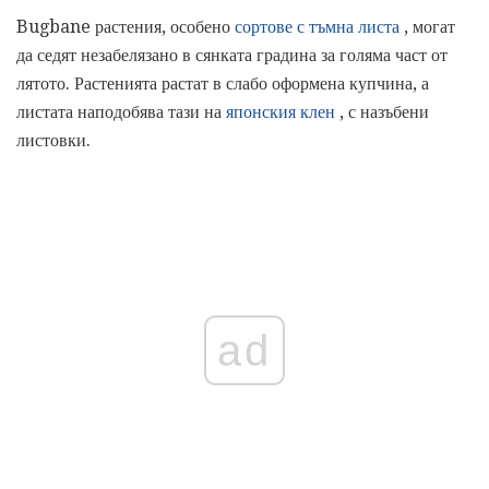
Bugbane растения, особено
сортове с тъмна листа
, могат
да седят незабелязано в сянката градина за голяма част от
лятото. Растенията растат в слабо оформена купчина, а
листата наподобява тази на
японския клен
, с назъбени
листовки.
ad