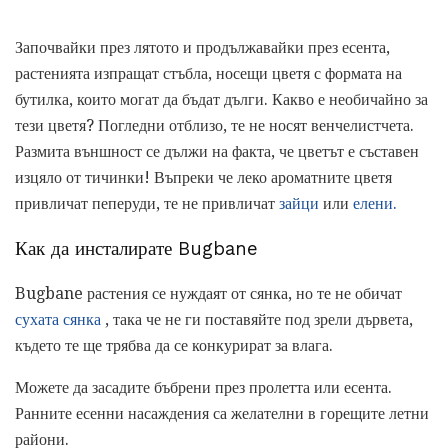
Започвайки през лятото и продължавайки през есента,
растенията изпращат стъбла, носещи цветя с формата на
бутилка, които могат да бъдат дълги. Какво е необичайно за
тези цветя? Погледни отблизо, те не носят венчелистчета.
Размита външност се дължи на факта, че цветът е съставен
изцяло от тичинки! Въпреки че леко ароматните цветя
привличат пеперуди, те не привличат
зайци
или
елени.
Как да инсталирате Bugbane
Bugbane растения се нуждаят от сянка, но те не обичат
сухата сянка
, така че не ги поставяйте под зрели дървета,
където те ще трябва да се конкурират за влага.
Можете да засадите бъбрени през пролетта или есента.
Ранните есенни насаждения са желателни в горещите летни
райони.