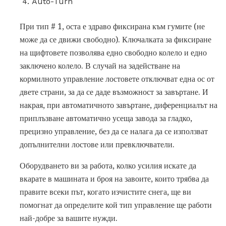
Auto-Turn
При тип # 1, оста е здраво фиксирана към гумите (не
може да се движи свободно). Ключалката за фиксиране
на щифтовете позволява едно свободно колело и едно
заключено колело. В случай на задействане на
кормилното управление лостовете отключват една ос от
двете страни, за да се даде възможност за завъртане. И
накрая, при автоматичното завъртане, диференциалът на
приплъзване автоматично усеща завода за гладко,
прецизно управление, без да се налага да се използват
допълнителни лостове или превключватели.
Оборудването ви за работа, колко усилия искате да
вкарате в машината и броя на завоите, които трябва да
правите всеки път, когато изчистите снега, ще ви
помогнат да определите кой тип управление ще работи
най-добре за вашите нужди.