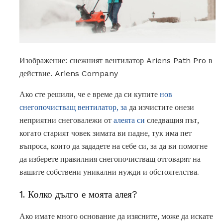
Изображение: снежният вентилатор Ariens Path Pro в
действие. Ariens Company
Ако сте решили, че е време да си купите
нов
снегопочистващ вентилатор, за
да изчистите онези
неприятни снеговалежи от
алеята си
следващия път,
когато старият човек зимата ви падне, тук има пет
въпроса, които да зададете на себе си, за да ви помогне
да изберете правилния снегопочистващ отговарят на
вашите собствени уникални нужди и обстоятелства.
1. Колко дълго е моята алея?
Ако имате много основание да изясните, може да искате