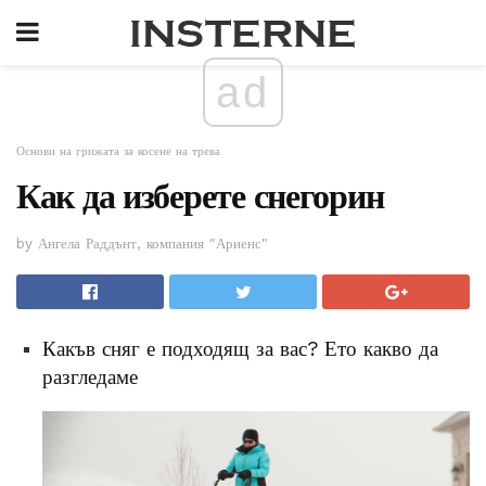
ad
Основи на грижата за косене на трева
Как да изберете снегорин
by Ангела Раддънт, компания "Ариенс"
Какъв сняг е подходящ за вас? Ето какво да
разгледаме