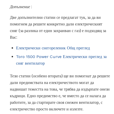
Допълнение
:
Две допълнителни статии се предлагат тук, за да ви
помогнем да решите конкретно дали електрическият
сняг (за разлика от един захранван с газ) е подходящ за
Вас:
Електрически снегореленик Общ преглед
Toro 1500 Power Curve Електрически преглед за
сняг вентилатор
Тези статии (особено втората) ще ви помогнат да решите
дали предимствата на електричеството могат да
надвишат тежестта на това, че трябва да издърпате онези
къдрици. Едно предимство е, че вместо да се налага да
работите, за да стартирате своя снежен вентилатор, с
електричество просто включете и излезте.