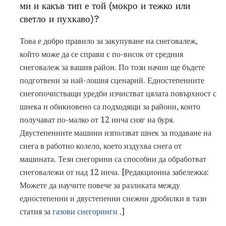
ми и какъв тип е той (мокро и тежко или
светло и пухкаво)?
Това е добро правило за закупуване на снеговалеж,
който може да се справи с по-висок от средния
снеговалеж за вашия район. По този начин ще бъдете
подготвени за най-лошия сценарий. Едностепенните
снегопочистващи уредби изчистват цялата повърхност с
шнека и обикновено са подходящи за райони, които
получават по-малко от 12 инча сняг на буря.
Двустепенните машини използват шнек за подаване на
снега в работно колело, което издухва снега от
машината. Тези снегорини са способни да обработват
снеговалежи от над 12 инча. [Редакционна забележка:
Можете да научите повече за разликата между
едностепенни и двустепенни снежни дробилки в тази
статия за
газови снегоринги
.]