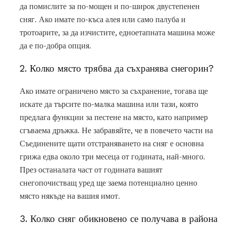
да помислите за по-мощен и по-широк двустепенен
сняг. Ако имате по-къса алея или само палуба и
тротоарите, за да изчистите, едноетапната машина може
да е по-добра опция.
2. Колко място трябва да съхранява снегорин?
Ако имате ограничено място за съхранение, тогава ще
искате да търсите по-малка машина или тази, която
предлага функции за пестене на място, като например
сгъваема дръжка. Не забравяйте, че в повечето части на
Съединените щати отстраняването на сняг е основна
грижа едва около три месеца от годината, най-много.
През останалата част от годината вашият
снегопочистващ уред ще заема потенциално ценно
място някъде на вашия имот.
3. Колко сняг обикновено се получава в района