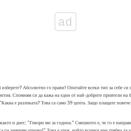
ad
й изберете? Абсолютно го прави! Опитайте всеки тип за себе си 
рития. Спомням си да кажа на един от най-добрите приятели на 
Каква е разликата? Това са само 39 цента. Защо плащате повече 
акто и днес: "Говори ми за година." Смешното е, че го е направи
га ги заменям отново!" Това е урок, който всички ние трябва да 