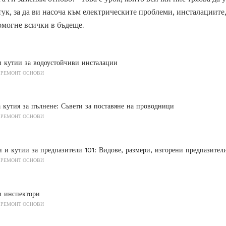
 тук, за да ви насоча към електрическите проблеми, инсталациите
помогне всички в бъдеще.
и кутии за водоустойчиви инсталации
 РЕМОНТ ОСНОВИ
 кутия за пълнене: Съвети за поставяне на проводници
 РЕМОНТ ОСНОВИ
 и кутии за предпазители 101: Видове, размери, изгорени предпазител
 РЕМОНТ ОСНОВИ
и инспектори
 РЕМОНТ ОСНОВИ