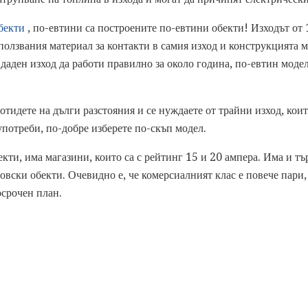
бекти
, по-евтини са построените по-евтини обекти! Изходът от
ползвания материал за контакти в самия изход и конструкцията м
даден изход да работи правилно за около година, по-евтин модел
 отидете на дълги разстояния и се нуждаете от трайни изход, коит
употреби, по-добре изберете по-скъп модел.
кти, има магазини, които са с рейтинг 15 и 20 ампера. Има и тър
овски обекти. Очевидно е, че комерсиалният клас е повече пари
осрочен план.