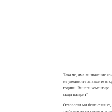
Така че, има ли значение ко
ме уведомите за вашите отк
години. Винаги коментира: "
същи пазари?"
Отговорът ми беше същият, к
трябваше да ви слушам, а се