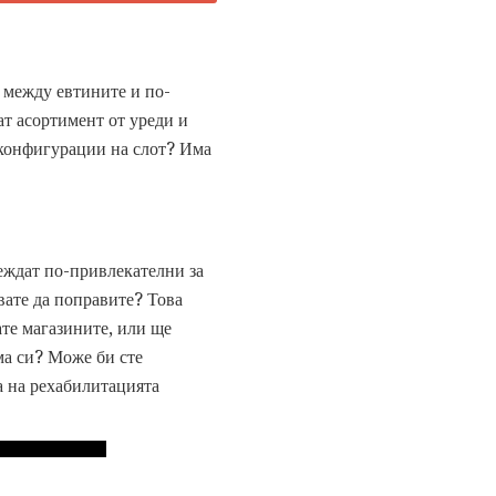
а между евтините и по-
ат асортимент от уреди и
 конфигурации на слот? Има
еждат по-привлекателни за
вате да поправите? Това
ате магазините, или ще
ма си? Може би сте
та на рехабилитацията