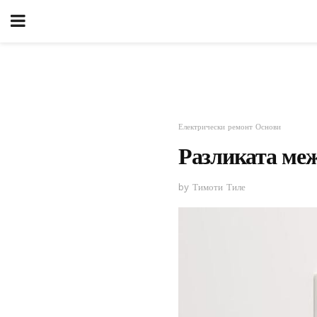
Електрически ремонт Основи
Разликата меж
by Тимоти Тиле