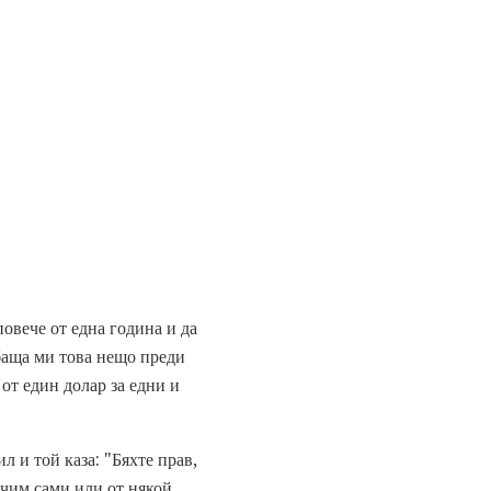
повече от една година и да
баща ми това нещо преди
от един долар за едни и
л и той каза: "Бяхте прав,
учим сами или от някой,