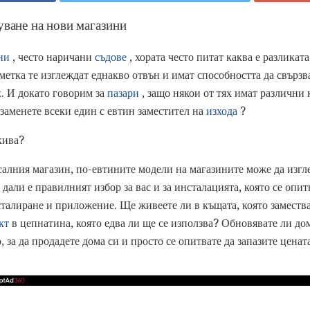
ване на нови магазини
ни
, често наричани
съдове
, хората често питат каква е разликат
метка те изглеждат еднакво отвън и имат способността да свързв
х. И докато говорим за
пазари
, защо някои от тях имат различни
 заменете всеки един с евтин заместител на
изхода
?
кива?
салния магазин, по-евтините модели на магазините може да изгл
али е правилният избор за вас и за инсталацията, която се опит
сталиране и приложение. Ще живеете ли в къщата, която заместв
кт
в цепнатина, която едва ли ще се използва? Обновявате ли до
 за да продадете дома си и просто се опитвате да запазите цена