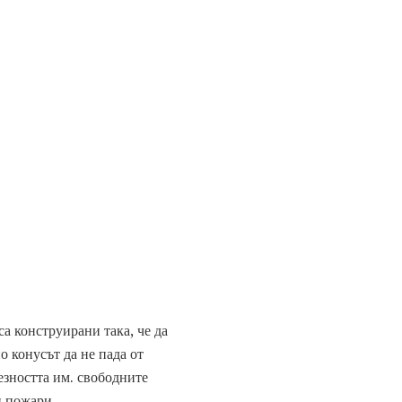
а конструирани така, че да
 конусът да не пада от
езността им. свободните
и пожари.