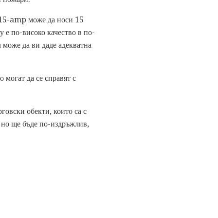
 15-amp може да носи 15
у е по-високо качество в по-
 може да ви даде адекватна
о могат да се справят с
говски обекти, които са с
, но ще бъде по-издръжлив,