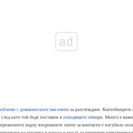
ad
роблеми с домакинските магазини
за разглеждане. Контейнерите с
 след като той бъде поставен в
изходящите
отвори. Много е важно
напрежението върху вътрешните ленти за контакти е изгубило пол
атрупване на топлина в изхода и могат да причинят електрическ