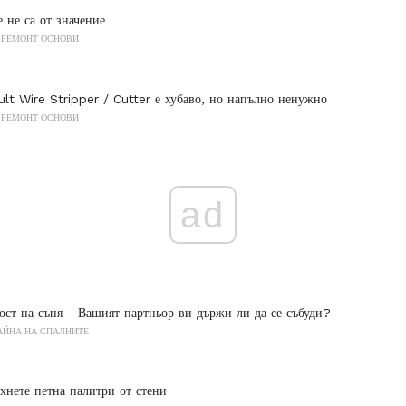
е не са от значение
 РЕМОНТ ОСНОВИ
lt Wire Stripper / Cutter е хубаво, но напълно ненужно
 РЕМОНТ ОСНОВИ
ad
ост на съня - Вашият партньор ви държи ли да се събуди?
АЙНА НА СПАЛНИТЕ
хнете петна палитри от стени