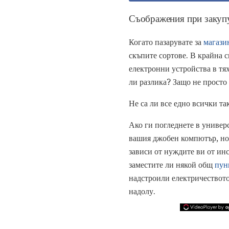
Съображения при закупу
Когато пазарувате за
магази
скъпите сортове. В крайна с
електронни устройства в тя
ли разлика? Защо не просто
Не са ли все едно всички та
Ако ги погледнете в универ
вашия джобен компютър, но д
зависи от нуждите ви от ин
заместите ли някой общ
пун
надстроили електричеството,
надолу.