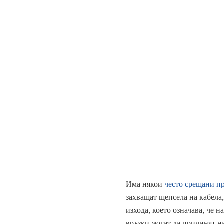
Има някои
често срещани п
захващат щепсела на кабела,
изхода, което означава, че 
връзки могат да причинят н