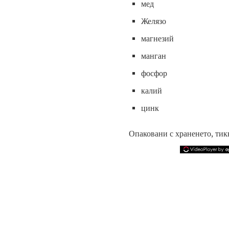
мед
Желязо
магнезий
манган
фосфор
калий
цинк
Опаковани с храненето, тикв