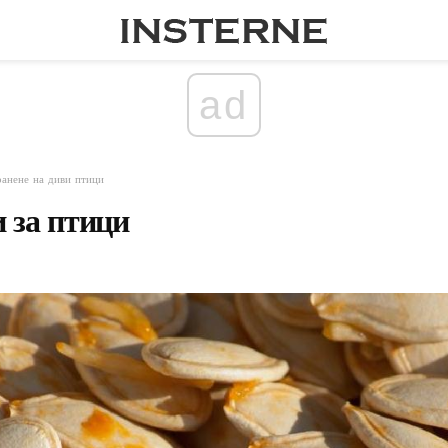
ad
анене на диви птици
 за птици