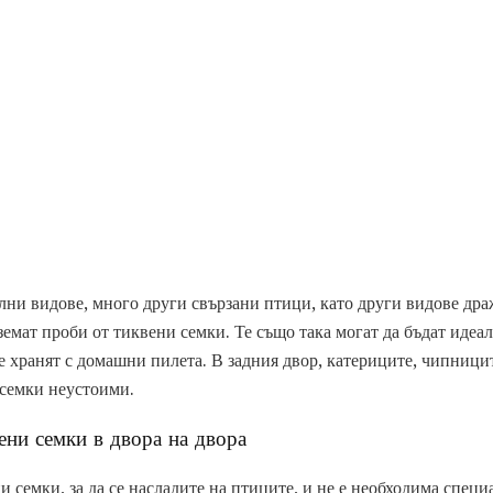
лни видове, много други свързани птици, като други видове дра
земат проби от тиквени семки. Те също така могат да бъдат идеа
е хранят с домашни пилета. В задния двор, катериците, чипниц
 семки неустоими.
ени семки в двора на двора
и семки, за да се насладите на птиците, и не е необходима спец