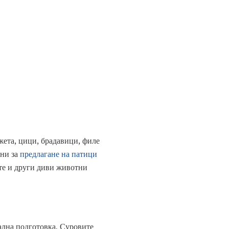
жета, цици, брадавици, филе
лни за
предлагане на патици
ите и други диви животни
иална подготовка. Суровите