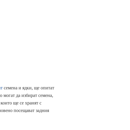
ат
семена и ядки, ще опитат
 могат да избират семена,
които ще се хранят с
кновено посещават задния