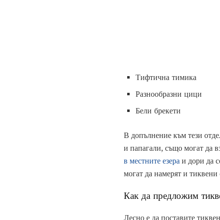
Тифтична тимика
Разнообразни цици
Бели брекети
В допълнение към тези отде
и папагали, също могат да в
в местните езера
и дори да с
могат да намерят и тиквени
Как да предложим тикв
Лесно е да поставите тиквен