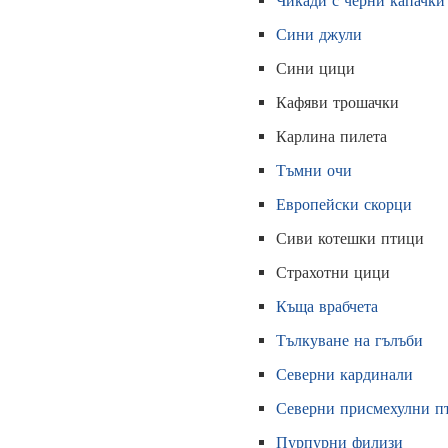
Чикади с черни капачки
Сини джули
Сини цици
Кафяви трошачки
Карлина пилета
Тъмни очи
Европейски скорци
Сиви котешки птици
Страхотни цици
Къща врабчета
Тълкуване на гълъби
Северни кардинали
Северни присмехулни п
Пурпурни филизи