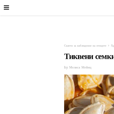
Съвети за наблюдение на птиците
Хр
Тиквени семки
by Мелиса Мейнц