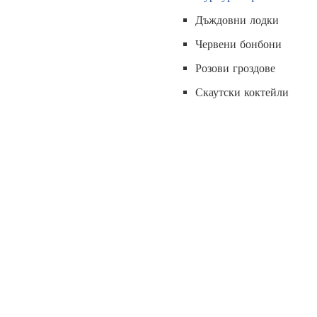
Дъждовни лодки
Червени бонбони
Розови гроздове
Скаутски коктейли