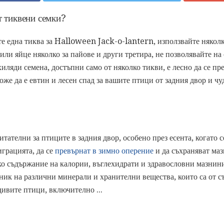
т тиквени семки?
е една тиква за Halloween Jack-o-lantern, използвайте няколк
ли яйце няколко за пайове и други третира, не позволявайте на 
иляди семена, достъпни само от няколко тикви, е лесно да се пр
оже да е евтин и лесен спад за вашите птици от задния двор и ч
тателни за птиците в задния двор, особено през есента, когато 
играцията, да се
превърнат в зимно оперение
и да съхраняват маз
око съдържание на калории, въглехидрати и здравословни мазнини
чник на различни минерали и хранителни вещества, които са от с
дивите птици, включително ...