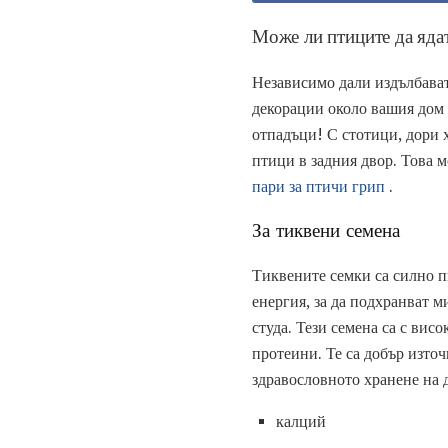
Може ли птиците да яда
Независимо дали издълбават
декорации около вашия дом и
отпадъци! С стотици, дори х
птици в задния двор. Това м
пари за птичи грип
.
За тиквени семена
Тиквените семки са силно пи
енергия, за да подхранват м
студа. Тези семена са с вис
протеини. Те са добър изто
здравословното хранене на 
калций