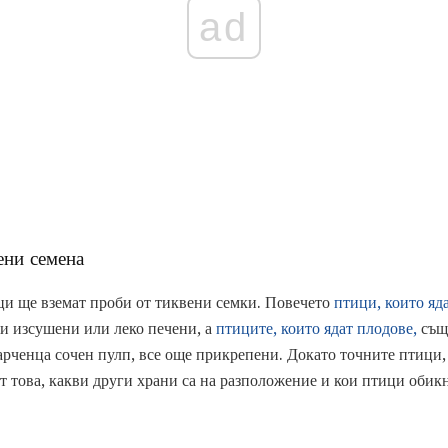
ad
ени семена
ци ще вземат проби от тиквени семки. Повечето
птици, които яд
ли изсушени или леко печени, а
птиците, които ядат плодове,
също
арченца сочен пулп, все още прикрепени. Докато точните птици, 
от това, какви други храни са на разположение и кои птици оби