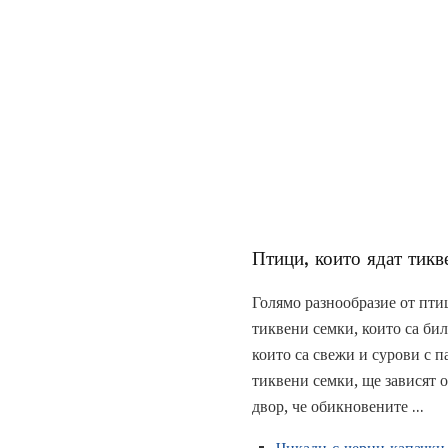
Птици, които ядат тикв
Голямо разнообразие от пти
тиквени семки, които са би
които са свежи и сурови с п
тиквени семки, ще зависят 
двор, че обикновените ...