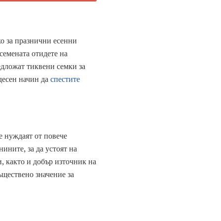
о за празнични есенни
семената отидете на
едложат тиквени семки за
удесен начин да
спестите
се нуждаят от повече
нините, за да устоят на
, както и добър източник на
ъществено значение за