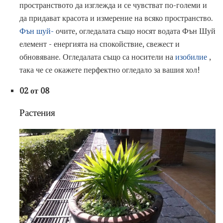
пространството да изглежда и се чувстват по-големи и
да придават красота и измерение на всяко пространство.
Фън шуй-
очите, огледалата също носят водата Фън Шуй
елемент - енергията на спокойствие, свежест и
обновяване. Огледалата също са носители на
изобилие
,
така че се окажете перфектно огледало за вашия хол!
02 от 08
Растения