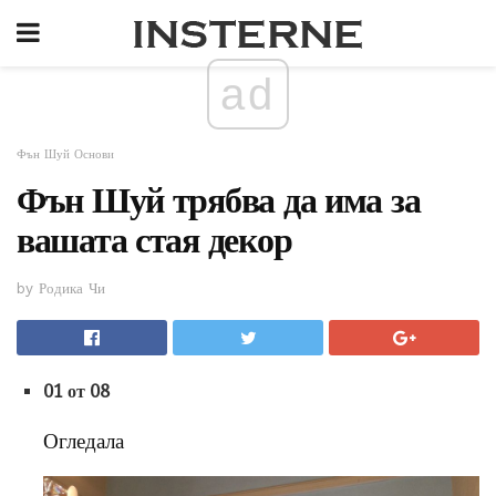
ad
Фън Шуй Основи
Фън Шуй трябва да има за
вашата стая декор
by Родика Чи
01 от 08
Огледала