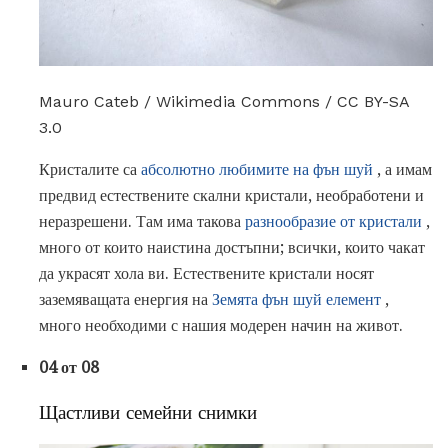
Mauro Cateb / Wikimedia Commons / CC BY-SA
3.0
Кристалите са
абсолютно любимите на фън шуй
, а имам
предвид естествените скални кристали, необработени и
неразрешени. Там има такова
разнообразие от кристали
,
много от които наистина достъпни; всички, които чакат
да украсят хола ви. Естествените кристали носят
заземяващата енергия на
Земята фън шуй елемент
,
много необходими с нашия модерен начин на живот.
04 от 08
Щастливи семейни снимки