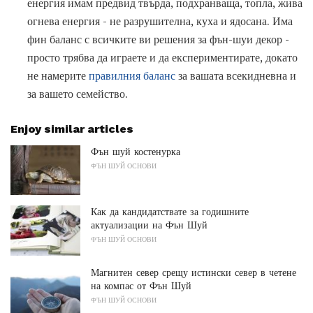
енергия имам предвид твърда, подхранваща, топла, жива
огнева енергия - не разрушителна, куха и ядосана. Има
фин баланс с всичките ви решения за фън-шуи декор -
просто трябва да играете и да експериментирате, докато
не намерите
правилния баланс
за вашата всекидневна и
за вашето семейство.
Enjoy similar articles
Фън шуй костенурка
ФЪН ШУЙ ОСНОВИ
Как да кандидатствате за годишните
актуализации на Фън Шуй
ФЪН ШУЙ ОСНОВИ
Магнитен север срещу истински север в четене
на компас от Фън Шуй
ФЪН ШУЙ ОСНОВИ