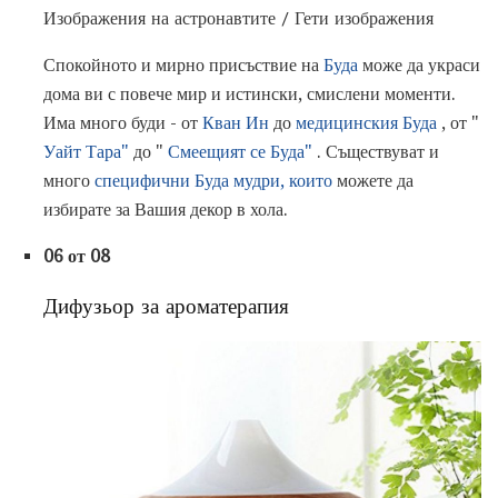
Изображения на астронавтите / Гети изображения
Спокойното и мирно присъствие на
Буда
може да украси
дома ви с повече мир и истински, смислени моменти.
Има много буди - от
Кван Ин
до
медицинския Буда
, от "
Уайт Тара"
до "
Смеещият се Буда"
. Съществуват и
много
специфични Буда мудри, които
можете да
избирате за Вашия декор в хола.
06 от 08
Дифузьор за ароматерапия