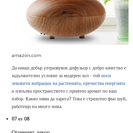
amazon.com
Да имаш добър ултразвуков дифузьор с добро качество е
задължително условие за модерен хол - той
носи
лековити вибрации на растенията, пречиства енергията
и изпълва пространството с приятен аромат по ваш
избор. Какво няма да хареса? Това е страхотно фън шуй,
работещо на много нива.
07 от 08
Огненият декор