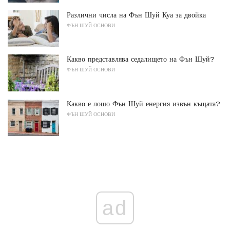
Различни числа на Фън Шуй Куа за двойка
ФЪН ШУЙ ОСНОВИ
Какво представлява седалището на Фън Шуй?
ФЪН ШУЙ ОСНОВИ
Какво е лошо Фън Шуй енергия извън къщата?
ФЪН ШУЙ ОСНОВИ
ad