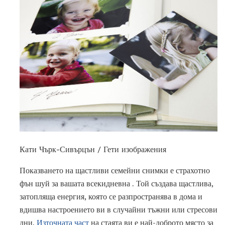
Кати Чърк-Сивърцън / Гети изображения
Показването на щастливи семейни снимки е страхотно
фън шуй за вашата всекидневна . Той създава щастлива,
затопляща енергия, която се разпространява в дома и
вдишва настроението ви в случайни тъжни или стресови
дни.
Източната част
на стаята ви е най-доброто място за