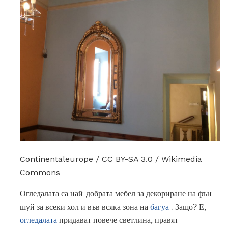
Continentaleurope / CC BY-SA 3.0 / Wikimedia
Commons
Огледалата са най-добрата мебел за декориране на фън
шуй за всеки хол и във всяка зона на
багуа
. Защо? Е,
огледалата
придават повече светлина, правят