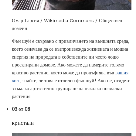
Омар Гарсия / Wikimedia Commons / Обществен
домейн
Фън шуй е свързано с привличането на външната среда,
което означава да се възпроизвежда жизнената и мощна
енергия на природата в собствените ни често лошо
проектирани домове. Ако можете да намерите голямо
красиво растение, което може да процъфтява във
вашия
хол
, знайте, че това е отличен фън шуй! Ако не, отидете
за малко артистично групиране на няколко по-малки
растения.
03 от 08
кристали