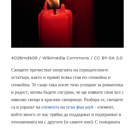
4028mdk09 / Wikimedia Commons / CC BY-SA 3.0
Свещите пречистват енергията на отрицателните
остатъци, както и правят всяка стая по-спокойна и
спокойна. Те също така носят тихо усещане за романтика
и радост, затова бъдете сигурни, че ще изявите своя хол с
няколко свещи в красиви свещници. Разбира се, свещите
са и изразът на
елемента
на
огън фън шуй
- елемент,
който много от нас трябва да поддържат и подхранват в
отношенията ни с другите (и самите ние). С пожарната