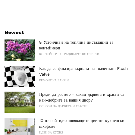
Newest
8 Устойчиви на топлина инсталации за
контейнери
КОНТЕЙНЕР ЗА ГРАДИНАРСТВО СЪВЕТИ
Как да се фиксира кърпата на тоалетната Flush
Valve
РЕМОНТ НА БАНЯ И
Преди да растете - какви дървета и храсти са
най-добрите за вашия двор?
ОСНОВИ НА ДЪРВЕТА И ХРАСТИ
10 от най-вдъхновяващите цветни кухненски
шкафове
ИДЕИ ЗА КУХНЯ