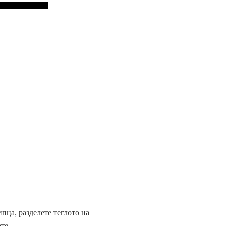
пца, разделете теглото на
те.