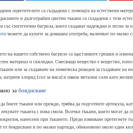
дини оцветителите са създадени с помощта на естествени матери
красивите и дълготрайни цветни тъкани са създадени с тези есте
и със синтетични багрила, които създават надеждни и лесни за п
ито
можете да купите за домашна употреба, включват по-малко с
нето на вашето собствено багрило са щастливите грешки и изнена
елен материал и скилидки. Смесващо вещество е вещество, изпо
тъкани или за създаване на химическа реакция за създаване на но
 натриев хлорид (сол за маса) и някои метални соли като желязо
акно за
боядисване
да боите тъкани или прежди, трябва да подготвите артикула, ка
екувате тъканта с нова смола. Всички тъкани, които могат да се 
 покрития, нанесени при тъкането. Преди измиване претегнете т
т от боядисване в по-малки партиди, обикновено около един кил