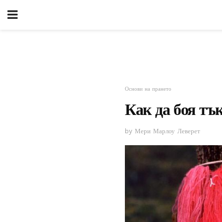
Основи на прането
Как да боя тък
by Мери Марлоу Леверет