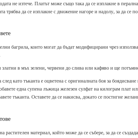
одата не изтече. Платът може също така да се изплакне в пералн
та трябва да се изплакне с движение нагоре и надолу, за да се по
вете
елни багрила, които могат да бъдат модифицирани чрез използван
.
 златни в мъх зелени, червени до слива или кафяво и ще потъмн
след като тъканта е оцветена с оригиналната боя за боядисване 
добавете една супена лъжица железен сулфат на килограм плат и
авете тъканта. Оставете да се накисва, докато се постигне желан
тове
на растителен материал, който може да се събере, за да се създа