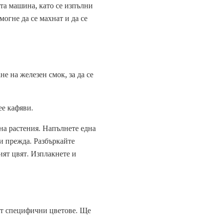
ата машина, като се изпълни
могне да се махнат и да се
е на железен смок, за да се
ее кафяви.
на растения. Напълнете една
ли прежда. Разбъркайте
ият цвят. Изплакнете и
дат специфични цветове. Ще