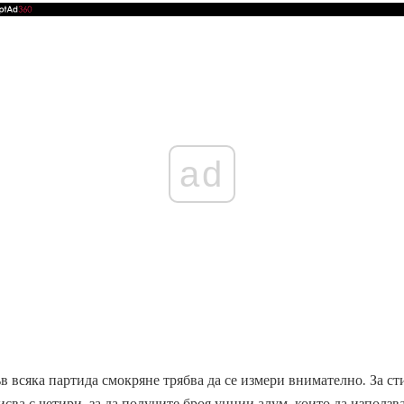
ad
 всяка партида смокряне трябва да се измери внимателно. За сти
исва с четири, за да получите броя унции алум, които да използва