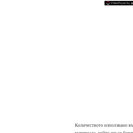
Количеството използвано във
материала, който ще се бояд