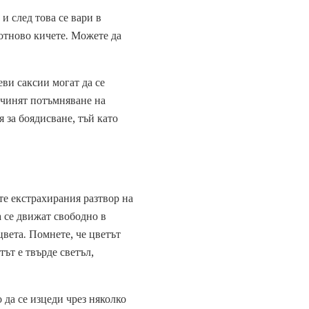
и след това се вари в
 отново кичете. Можете да
ви саксии могат да се
ичинят потъмняване на
 за боядисване, тъй като
те екстрахирания разтвор на
а се движат свободно в
цвета. Помнете, че цветът
тът е твърде светъл,
о да се изцеди чрез няколко