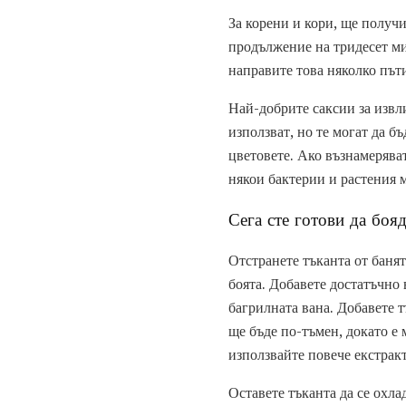
За корени и кори, ще получи
продължение на тридесет ми
направите това няколко пъти
Най-добрите саксии за извл
използват, но те могат да 
цветовете. Ако възнамеряват
някои бактерии и растения м
Сега сте готови да боя
Отстранете тъканта от банят
боята. Добавете достатъчно 
багрилната вана. Добавете т
ще бъде по-тъмен, докато е 
използвайте повече екстракт
Оставете тъканта да се охла