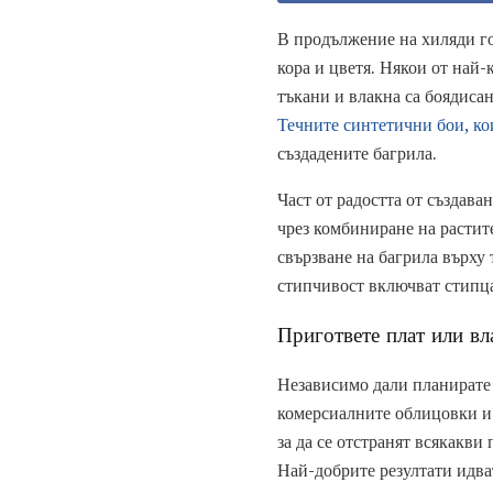
В продължение на хиляди го
кора и цветя. Някои от най-
тъкани и влакна са боядисан
Течните синтетични бои, ко
създадените багрила.
Част от радостта от създава
чрез комбиниране на растит
свързване на багрила върху 
стипчивост включват стипца,
Пригответе плат или вл
Независимо дали планирате 
комерсиалните облицовки и л
за да се отстранят всякакви
Най-добрите резултати идва