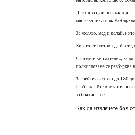
Две нива супени лъжици са е
място за текстила. Разбърква
За желязо, мед и калай, изп
Когато сте готови да боите,
Стиснете внимателно, за да 
подкисляване се разбърква в
Загрейте саксията до 180 до
Разбърквайте внимателно от 
за боядисване.
Как да извлечете боя о