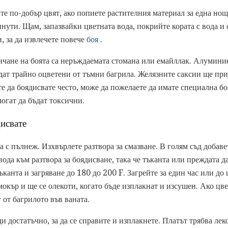
те по-добър цвят, ако попиете растителния материал за една нощ 
нути. Щам, запазвайки цветната вода, покрийте кората с вода и
, за да извлечете повече
боя
.
ичане на боята са неръждаемата стомана или емайллак. Алуминие
бъдат трайно оцветени от тъмни багрила. Желязните саксии ще пр
е да боядисвате често, може да пожелаете да имате специална боя
огат да бъдат токсични.
дисвате
а с пълнеж. Изхвърлете разтвора за смазване. В голям съд добаве
вода към разтвора за боядисване, така че тъканта или преждата д
ъканта и загряване до 180 до 200 F. Загрейте за един час или до 
мокър и ще се олекоти, когато бъде изплакнат и изсушен. Ако цве
 от багрилото във ваната.
ди достатъчно, за да се справите и изплакнете. Платът трябва лек