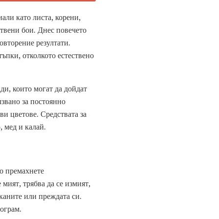
али като листа, корени,
ствени бои. Днес повечето
овторение резултати.
тъпки, отколкото естествено
ди, които могат да дойдат
лзвано за постоянно
ви цветове. Средствата за
, мед и калай.
то премахнете
мият, трябва да се измият,
ъканите или преждата си.
ограм.