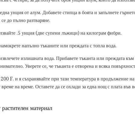
дна унция от алум. Добавете стипца в боята и запълнете гърнето
 се до пълно разтваряне.
олзвайте .5 унция (две супени лъжици) на килограм фибри.
 намокрете напълно тъканите или преждата с топла вода.
извлечете излишната вода. Прибавете тъканта или преждата към 
нимателно. Уверете се, че тъканта е отворена и всяка повърхност
 200 F. и я съхранявайте при тази температура в продължение на
време на време. Оставете да се охлади за една нощ с плата във в
т растителен материал