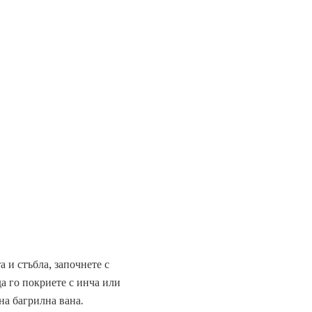
а и стъбла, започнете с
да го покриете с инча или
на багрилна вана.