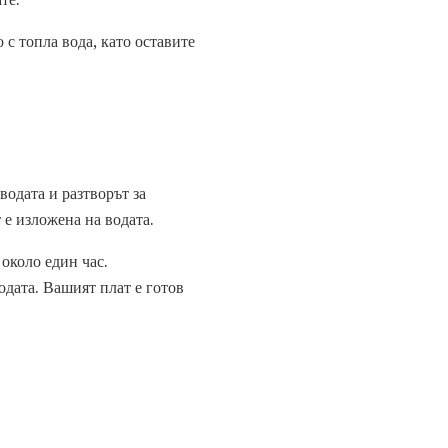
 с топла вода, като оставите
водата и разтворът за
 е изложена на водата.
 около един час.
одата. Вашият плат е готов